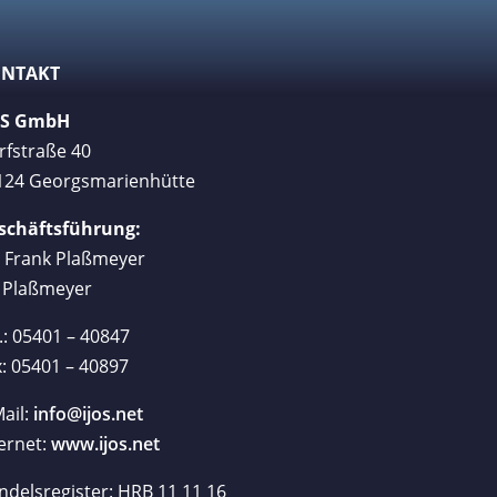
NTAKT
OS GmbH
rfstraße 40
124 Georgsmarienhütte
schäftsführung:
. Frank Plaßmeyer
i Plaßmeyer
.: 05401 – 40847
: 05401 – 40897
ail:
info@ijos.net
ernet:
www.ijos.net
ndelsregister: HRB 11 11 16